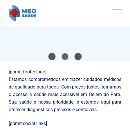
Health
Neurosurgery Surgeon
Osteopaths
Abdominal Aneurysm
Pharmacy
Supraventricular
[pbmit-footer-logo]
Estamos comprometidos em trazer cuidados médicos
de qualidade para todos. Com preços justos, tornamos
o acesso à saúde mais acessível em Belém do Pará.
Sua saúde é nossa prioridade, e estamos aqui para
oferecer diagnósticos precisos e confiáveis.
[pbmit-social-links]